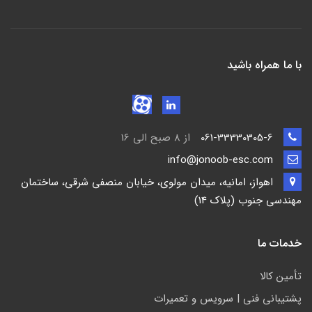
با ما همراه باشید
061-33330305-6
از 8 صبح الی 16
info@jonoob-esc.com
اهواز، امانیه، میدان مولوی، خیابان منصفی شرقی، ساختمان
مهندسی جنوب (پلاک 14)
خدمات ما
تأمين كالا
پشتيباني فني | سرويس و تعمیرات