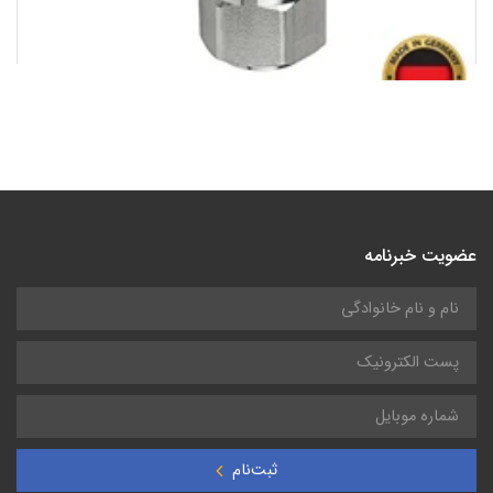
ترنسمیتر ارتعاش مدل VTV122 کمپانی IFM آلمان
عضویت خبرنامه
ثبت‌نام