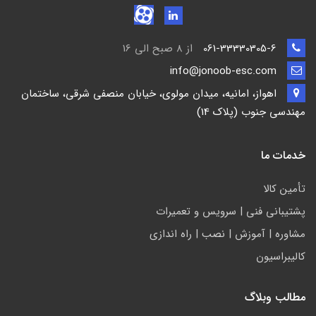
061-33330305-6
از 8 صبح الی 16
info@jonoob-esc.com
اهواز، امانیه، میدان مولوی، خیابان منصفی شرقی، ساختمان
مهندسی جنوب (پلاک 14)
خدمات ما
تأمين كالا
پشتيباني فني | سرويس و تعمیرات
مشاوره | آموزش | نصب | راه اندازی
کالیبراسیون
مطالب وبلاگ