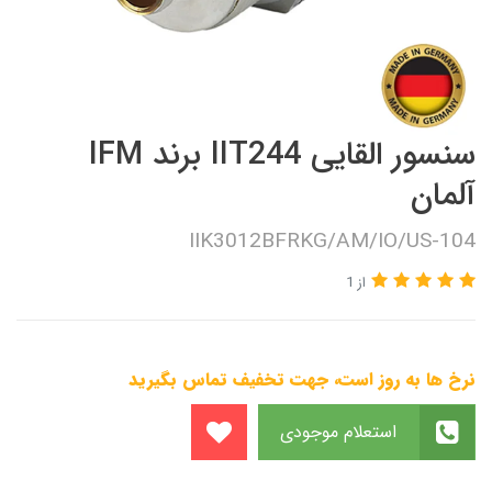
سنسور القایی IIT244 برند IFM
آلمان
IIK3012BFRKG/AM/IO/US-104
از 1
نرخ ها به روز است، جهت تخفیف تماس بگیرید
استعلام موجودی