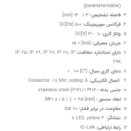
(parameterisable)
فاصله تشخیص:
1.3...13 [mm]
فرکانس سوپیچینگ:
500 DC[Hz]
ولتاژ کاری:
10...30 [V]DC
جریان مصرفی:
[mA] < 15
دارای استاندارد حفاظت:
IP 65; IP 66; IP 67; IP 68; IP
69K
دمای کاری سیال:
[°C] 0...100
اتصال الکتریکی:
Connector: 1 x M12; coding: A
جنس بدنه :
stainless steel (316L/1.4404
ابعاد سنسور :
[mm] M30 x 1.5 / L = 65
مقاومت در برابر فشار:
100 bar
نشانگر:
4 x LED, yellow
رابط ارتباطی:
IO-Link