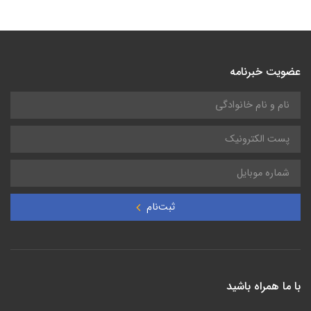
منیفولد دیجیتال تستو 550 | testo 550
عضویت خبرنامه
ثبت‌نام
با ما همراه باشید