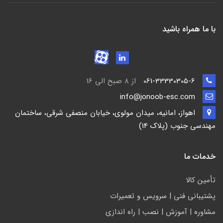
با ما همراه باشید
061-33330305-6
از 8 صبح الی 16
info@jonoob-esc.com
اهواز، امانیه، میدان مولوی، خیابان منصفی شرقی، ساختمان
مهندسی جنوب (پلاک 14)
خدمات ما
تأمين كالا
پشتيباني فني | سرويس و تعمیرات
مشاوره | آموزش | نصب | راه اندازی