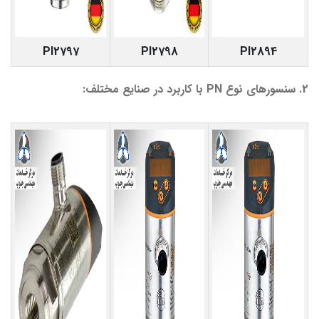
PI2797
PI2798
PI2894
2. سنسورهای نوع PN با کاربرد در صنایع مختلف: