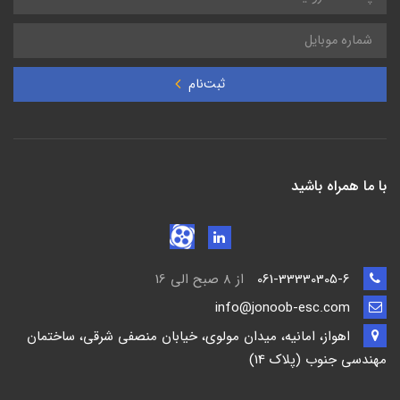
ثبت‌نام
با ما همراه باشید
061-33330305-6
از 8 صبح الی 16
info@jonoob-esc.com
اهواز، امانیه، میدان مولوی، خیابان منصفی شرقی، ساختمان
مهندسی جنوب (پلاک 14)