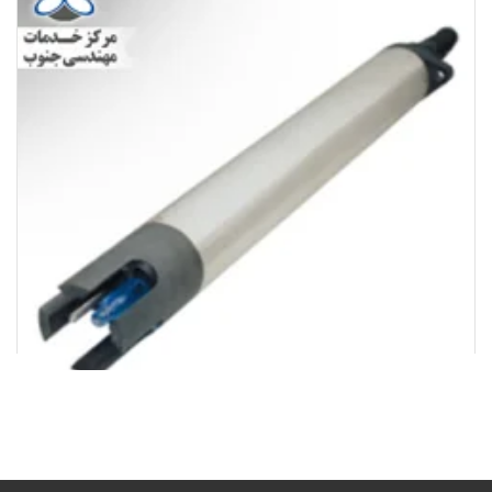
سنسور Phمتر دیجیتال 1200s sc کمپانی هک | 1200S sc Digital
pH sensor HACH