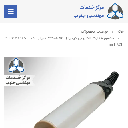
مرکز خدمات
مهندسی جنوب
خانه
فهرست محصولات
سنسور هدایت الکتریکی دیجیتال 3798S sc کمپانی
sc HACH