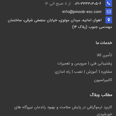
061-33330305-6
از 8 صبح الی 16
info@jonoob-esc.com
اهواز، امانیه، میدان مولوی، خیابان منصفی شرقی، ساختمان
مهندسی جنوب (پلاک 14)
خدمات ما
تأمين كالا
پشتيباني فني | سرويس و تعمیرات
مشاوره | آموزش | نصب | راه اندازی
کالیبراسیون
مطالب وبلاگ
کاربرد ترموگرافی در پایش سلامت و بهبود راندمان نیروگاه های
خورشیدی