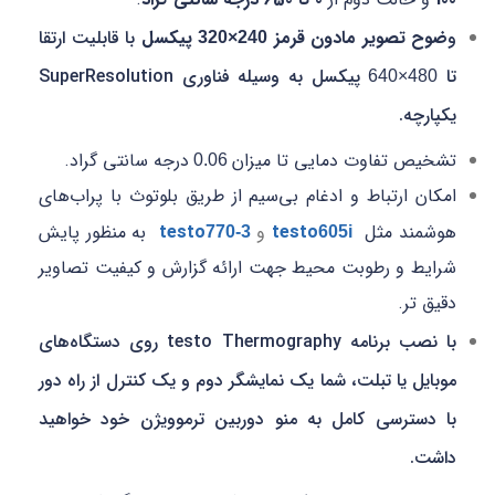
و
ضوح تصویر مادون قرمز
پیکسل
با قابلیت ارتقا
240×320
تا
پیکسل به وسیله فناوری SuperResolution
480×640
یکپارچه.
تشخیص تفاوت دمایی تا میزان
درجه سانتی گراد.
0.06
امکان ارتباط و ادغام بی‌سیم از طریق بلوتوث با پراب‌های
هوشمند مثل
testo
و
testo
به منظور پایش
770-3
605i
شرایط و رطوبت محیط جهت ارائه گزارش و کیفیت تصاویر
دقیق تر.
با نصب برنامه testo Thermography روی دستگاه‌های
موبایل یا تبلت، شما یک نمایشگر دوم و یک کنترل از راه دور
با دسترسی کامل به منو دوربین ترموویژن خود خواهید
داشت.