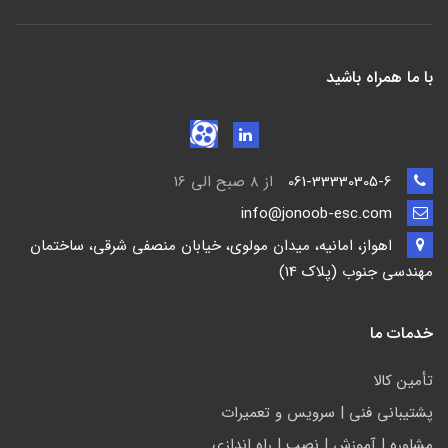
با ما همراه باشید
061-33330305-6
از 8 صبح الی 16
info@jonoob-esc.com
اهواز، امانیه، میدان مولوی، خیابان منصفی شرقی، ساختمان
مهندسی جنوب (پلاک 14)
خدمات ما
تأمين كالا
پشتيباني فني | سرويس و تعمیرات
مشاوره | آموزش | نصب | راه اندازی