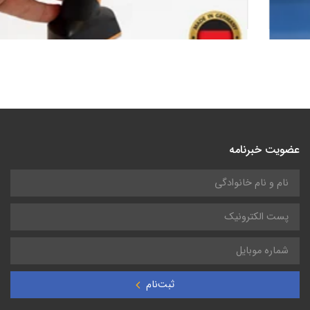
دوربین حرارتی (ترموویژن) تستو 883 | thermal imager
عضویت خبرنامه
ثبت‌نام