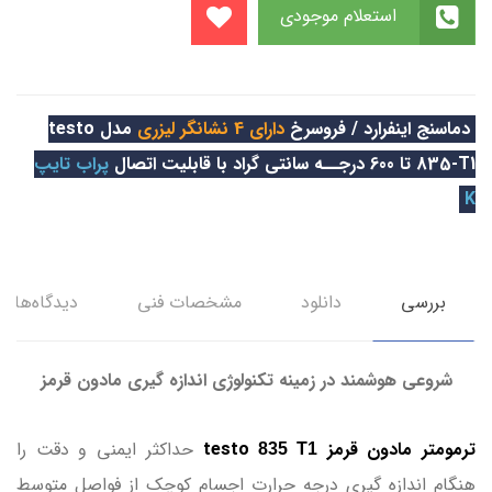
استعلام موجودی
دماسنج اینفرارد / فروسرخ
دارای
4 نشانگر لیزری
مدل testo
835-T1 تا 600 درجــه سانتی گراد با قابلیت اتصال
پراب تایپ
K
بررسی
دانلود
مشخصات فنی
دیدگاه‌ها
شروعی هوشمند در زمینه تکنولوژی اندازه گیری مادون قرمز
ترمومتر مادون قرمز testo
حداکثر ایمنی و دقت را
835 T1
هنگام اندازه گیری درجه حرارت اجسام کوچک از فواصل متوسط