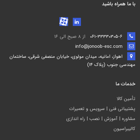
با ما همراه باشید
061-33330305-6
از 8 صبح الی 16
info@jonoob-esc.com
اهواز، امانیه، میدان مولوی، خیابان منصفی شرقی، ساختمان
مهندسی جنوب (پلاک 14)
خدمات ما
تأمين كالا
پشتيباني فني | سرويس و تعمیرات
مشاوره | آموزش | نصب | راه اندازی
کالیبراسیون