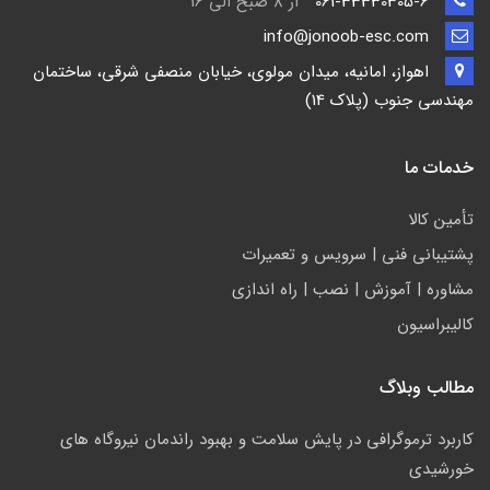
061-33330305-6
از 8 صبح الی 16
info@jonoob-esc.com
اهواز، امانیه، میدان مولوی، خیابان منصفی شرقی، ساختمان
مهندسی جنوب (پلاک 14)
خدمات ما
تأمين كالا
پشتيباني فني | سرويس و تعمیرات
مشاوره | آموزش | نصب | راه اندازی
کالیبراسیون
مطالب وبلاگ
کاربرد ترموگرافی در پایش سلامت و بهبود راندمان نیروگاه های
خورشیدی