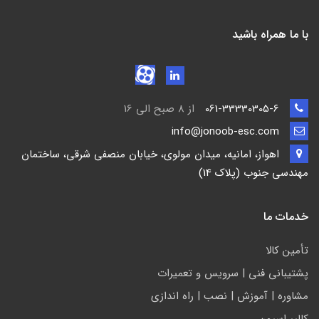
با ما همراه باشید
061-33330305-6
از 8 صبح الی 16
info@jonoob-esc.com
اهواز، امانیه، میدان مولوی، خیابان منصفی شرقی، ساختمان
مهندسی جنوب (پلاک 14)
خدمات ما
تأمين كالا
پشتيباني فني | سرويس و تعمیرات
مشاوره | آموزش | نصب | راه اندازی