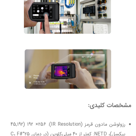
مشخصات کلیدی:
رزولوشن مادون قرمز (IR Resolution): 192 ×256 (45,192
پیکسل)، NETD: کمتر از 40 میلی‌کلوین (در دمای 25°C، F#