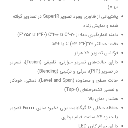
= 1.0)
پشتیبانی از فناوری بهبود تصویر SuperIR در تصاویر گرفته
شده و نمایش زنده
دامنه اندازه‌گیری دما: از 20-°C تا 400°C (-4°F تا 752°F)
دقت: حداکثر ±2°C (±3.6°F) یا ±2%
فرکانس تصویر: 25 هرتز
دارای حالت‌های تصویر حرارتی، تلفیقی (Fusion)، تصویر
در تصویر (PIP)، مرئی و ترکیبی (Blending)
حالت سطح و محدوده (Level and Span): دستی، خودکار
و لمسی تک‌مرحله‌ای (1-Tap)
هشدار دمای بالا
حافظه داخلی 16 گیگابایت برای ذخیره سازی
0/000
6
تصویر
یا حدود 54 ساعت فیلم برداری
دارای چراغ کاری LED