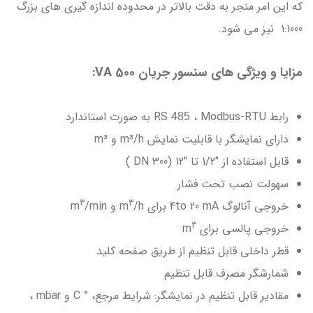
که این امر منجر به دقت بالاتر در محدوده اندازه گیری های بزرگ
1:1000 نیز می شود.
مزایا و ویژگی های سنسور جریان VA 500:
رابط RS
، Modbus-RTU به صورت استاندارد
485
دارای نمایشگر با قابلیت نمایش m³/h و m³
قابل استفاده از "1/2 تا "12 (300 DN )
سهولت نصب تحت فشار
3
3
خروجی آنالوگ 4to 20 mA برای m
/h و m
/min
3
خروجی پالسی برای m
قطر داخلی قابل تنظیم از طریق صفحه کلید
شمارشگر مصرف قابل تنظیم
مقادیر قابل تنظیم در نمایشگر: شرایط مرجع، ° C و mbar ،