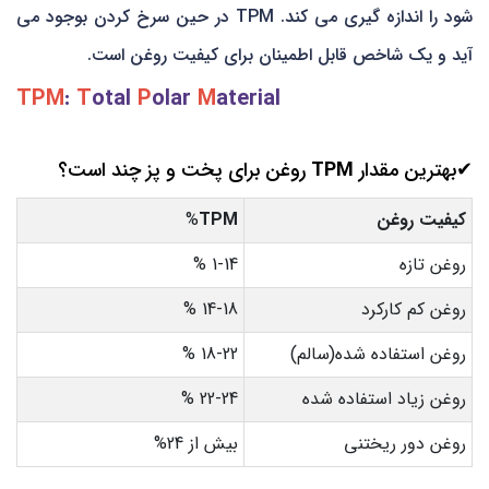
شود را اندازه گیری می کند. TPM در حین سرخ کردن بوجود می
آید و یک شاخص قابل اطمینان برای کیفیت روغن است.
TPM
:
T
otal
P
olar
M
aterial
✔بهترین مقدار
TPM
روغن برای پخت و پز چند است؟
کیفیت روغن
TPM
%
روغن تازه
1-14 %
روغن کم کارکرد
14-18 %
روغن استفاده شده(سالم)
18-22 %
روغن زیاد استفاده شده
22-24 %
روغن دور ریختنی
بیش از 24%