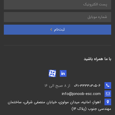
ثبت‌نام
با ما همراه باشید
061-33330305-6
از 8 صبح الی 16
info@jonoob-esc.com
اهواز، امانیه، میدان مولوی، خیابان منصفی شرقی، ساختمان
مهندسی جنوب (پلاک 14)