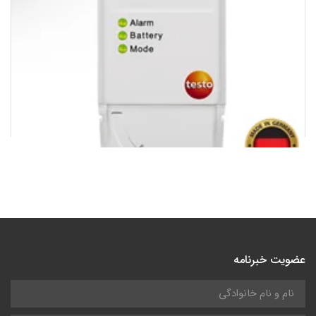
دیتالاگر دما تستو Data logger testo |USB 184T1
14,510,000
تومان
عضویت خبرنامه