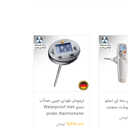
ی مته ای تستو
ترمومتر نفوذی جیبی ضدآب
ترمو
تستو Waterproof mini
نفوذی تستو 04ir
probe thermometer
47,000,000
تومان
9,670,000
تومان