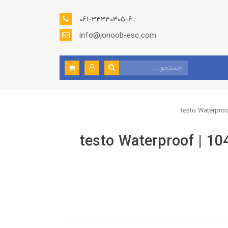
061-33330305-6
info@jonoob-esc.com
ترمومتر تاشو نفوذی تستو 104 | testo Waterproof