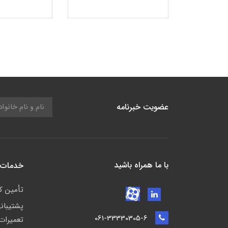
عضویت خبرنامه
با ما همراه باشید
خدمات 
تأمين كا
پشتيبان
061-33330305-6
تعمیرات