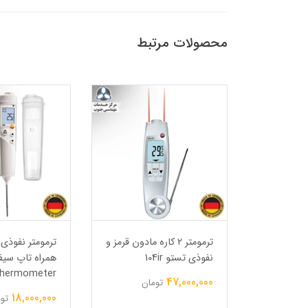
محصولات مرتبط
جیبی ضدآب
ترمومتر 2 کاره مادون قرمز و
Waterproo
نفوذی تستو 104ir
thermometer
probe
47,000,000
تومان
18,000,000
ن
تو