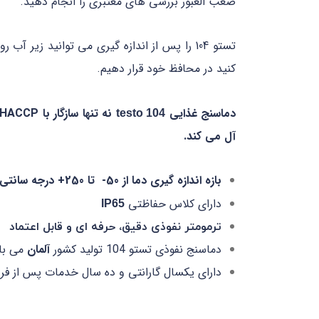
صعب العبور بررسی های معتبری را انجام دهید.
تستو 104 را پس از اندازه گیری می توانید زی
کنید در محافظ خود قرار دهیم.
دماسنج غذایی
نه تنها سازگار با HACCP و دارای گواهینامه
testo 104
آل می کند.
بازه اندازه گیری دما از 50- تا 250+ درجه سانتی گراد
دارای کلاس حفاظتی
IP65
ترمومتر نفوذی دقیق، حرفه ای و قابل اعتماد
دماسنج نفوذی تستو 104 تولید کشور
آلمان
می با
دارای یکسال گارانتی و ده سال خدمات پس از ف