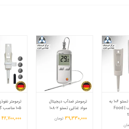
ترمومتر نفوذی تستو 106 به
ترمومتر ضدآب دیجیتال
ترمومتر نفوذ
همراه تاپ سیف | Food
مواد غذایی تستو 2-108
105 مناسب گوشت منجمد
42,700,000
39,330,000
تومان
مان