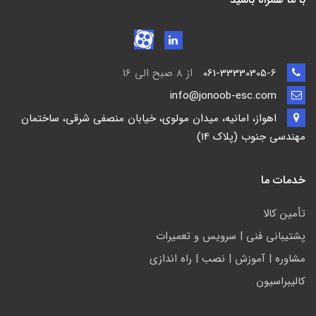
061-33330305-6
از 8 صبح الی 16
info@jonoob-esc.com
اهواز، امانیه، میدان مولوی، خیابان منصفی شرقی، ساختمان
مهندسی جنوب (پلاک 14)
خدمات ما
تأمين كالا
پشتيباني فني | سرويس و تعمیرات
مشاوره | آموزش | نصب | راه اندازی
کالیبراسیون