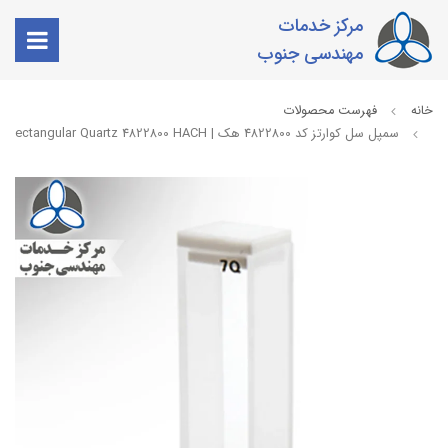
مرکز خدمات
مهندسی جنوب
خانه
فهرست محصولات
سمپل سل کوارتز کد 4822800 هک | Sample Cell Rectangular Quartz 4822800 HACH