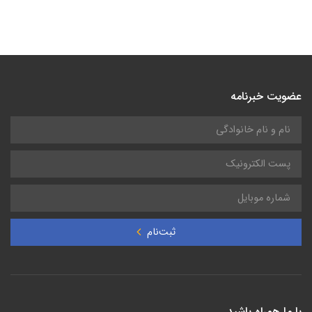
سمپل سل شیشه ای مربع کد 2495402 هک | Sample Cell
Square Glass 2495402 HACH
43,000,000
تومان
عضویت خبرنامه
ثبت‌نام
با ما همراه باشید