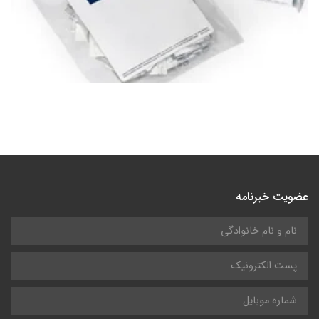
ریجنت اندازه گیری سختی (هاردنس) 2319900 کمپانی هک |
Hardness Reagent Set 2319900 HACH
12,500,000
تومان
عضویت خبرنامه