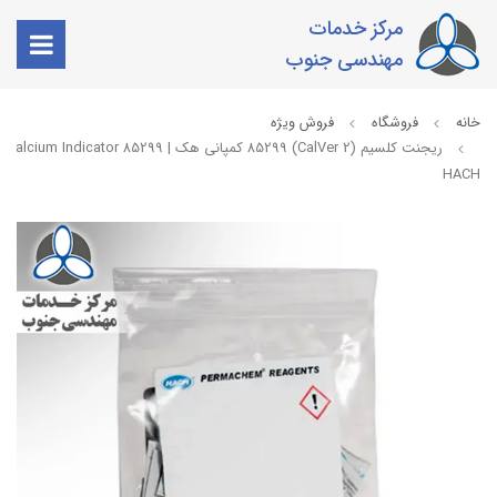
مرکز خدمات
مهندسی جنوب
خانه
فروشگاه
فروش ویژه
ریجنت کلسیم (CalVer 2) 85299 کمپانی هک | Indicator 85299
HACH