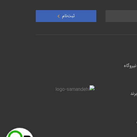
ثبت‌نام
یروگاه
 حرارتی فوق پیشرفته صنعتی سری G برند