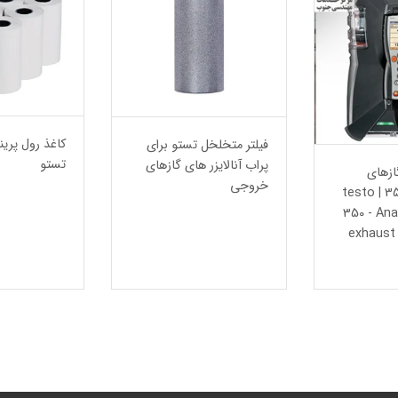
کاغذ رول پرین
فیلتر متخلخل تستو برای
تستو
پراب آنالایزر های گازهای
گازهای
خروجی
احتراق تستو 350 | testo
350 - Ana
exhaust 