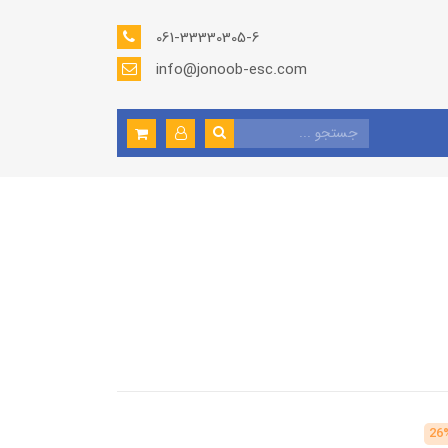
061-33330305-6
info@jonoob-esc.com
26