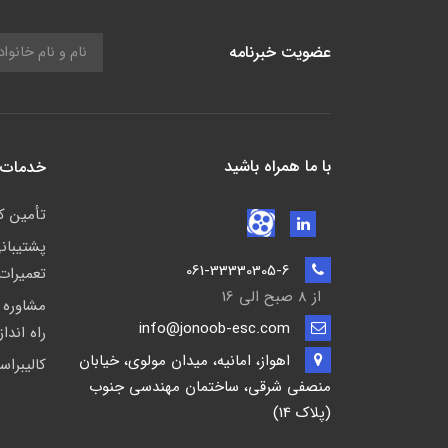
عضویت خبرنامه
با ما همراه باشید
خدمات 
تأمين كا
پشتيبان
061-33330305-6
تعمیرات
از 8 صبح الی 16
مشاوره 
info@jonoob-esc.com
راه اندا
اهواز، امانیه، میدان مولوی، خیابان
کالیبراس
منصفی شرقی، ساختمان مهندسی جنوب
(پلاک 14)