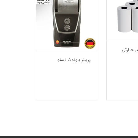
تر حرارتی
پرینتر بلوتوث تستو
آنالايزر پرتا
sis Box for
s analysis
systems