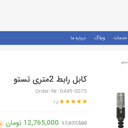
خدمات
وبلاگ
درباره ما
کابل رابط 2متری تستو
Order-Nr. 0449 0075
از 1
12,765,000
تومان
17,077,500
%