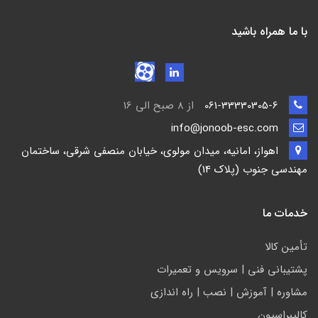
با ما همراه باشید
061-33330305-6
از 8 صبح الی 16
info@jonoob-esc.com
اهواز، امانیه، میدان مولوی، خیابان منصفی شرقی، ساختمان
مهندسی جنوب (پلاک 14)
خدمات ما
تأمين كالا
پشتيباني فني | سرويس و تعمیرات
مشاوره | آموزش | نصب | راه اندازی
کالیبراسیون