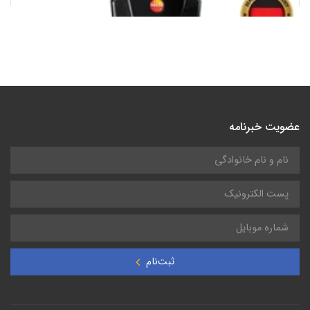
آنالایزر گاز تستو 320 | testo 320
عضویت خبرنامه
ثبت‌نام