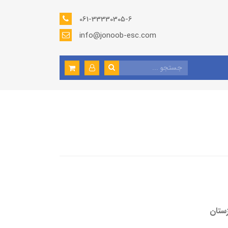
061-33330305-6
info@jonoob-esc.com
ستان