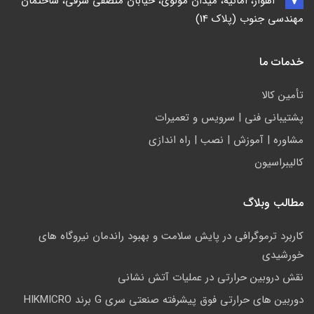
اهواز، امانیه، میدان مولوی، خیابان منصفی شرقی، ساختمان
مهندسی جنوب (پلاک 14)
خدمات ما
تأمين كالا
پشتيباني فني | سرويس و تعمیرات
مشاوره | آموزش | نصب | راه اندازی
کالیبراسیون
مطالب وبلاگ
کاربرد ترموگرافی در پایش سلامت و بهبود راندمان نیروگاه های
خورشیدی
نقش دروبین حرارتی در عملیات آتش نشانی
دوربین های حرارتی فوق پیشرفته صنعتی سری G برند HIKMICRO