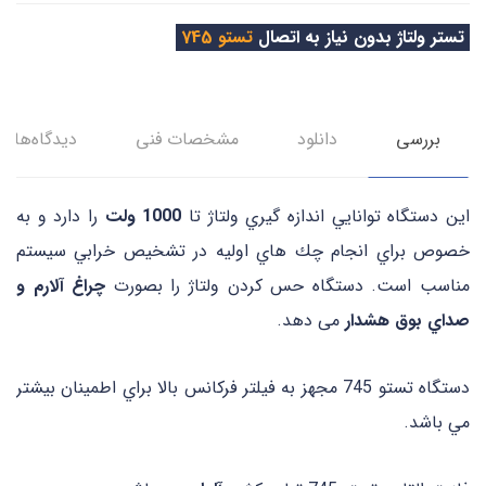
تستر ولتاژ بدون نياز به اتصال
تستو 745
بررسی
دانلود
مشخصات فني
دیدگاه‌ها
اين دستگاه توانايي اندازه گيري ولتاژ تا
1000 ولت
را دارد و به
خصوص براي انجام چك هاي اوليه در تشخيص خرابي سيستم
مناسب است. دستگاه حس كردن ولتاژ را بصورت
چراغ آلارم و
صداي بوق هشدار
می دهد.
دستگاه تستو 745 مجهز به فيلتر فركانس بالا براي اطمينان بيشتر
مي باشد.