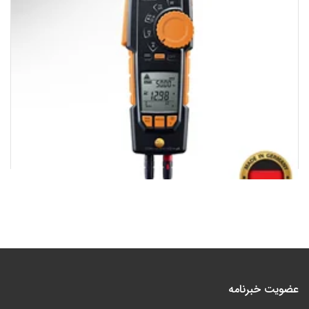
کلمپ متر هوشمند تستو 3-770 | Clamp meter with Bluetooth
43,155,000
تومان
عضویت خبرنامه