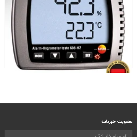
دما و رطوبت سنج رومیزی/دیواری تستو Thermo hygrometer
testo | 608H2
38,700,000
تومان
عضویت خبرنامه