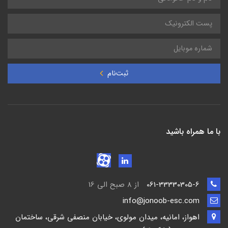
ثبت‌نام
با ما همراه باشید
061-33330305-6
از 8 صبح الی 16
info@jonoob-esc.com
اهواز، امانیه، میدان مولوی، خیابان منصفی شرقی، ساختمان