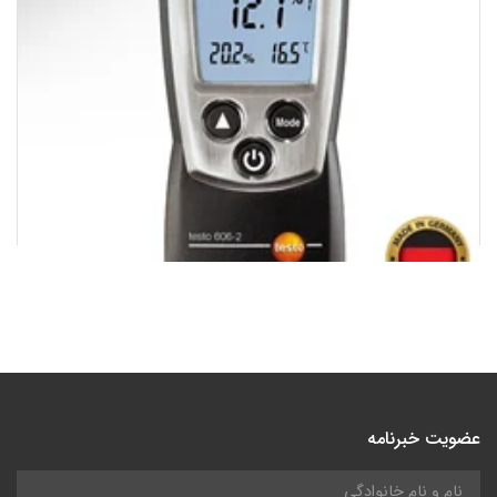
رطوبت سنج سطوح، محیط و دماسنج تستو2-606 | testo 606-2
عضویت خبرنامه