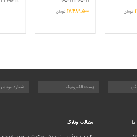
-T2 | 905-T2
905-T1 | 905-T1
17,489,500
تومان
تومان
ما
مطالب وبلاگ
لا
کاربرد ترموگرافی در پایش سلامت و بهبود راندمان ن