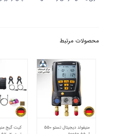
محصولات مرتبط
منیفولد دیجیتال با شیر 4
منیفولد دیجیتال تستو 550
کیت گیج منیفو