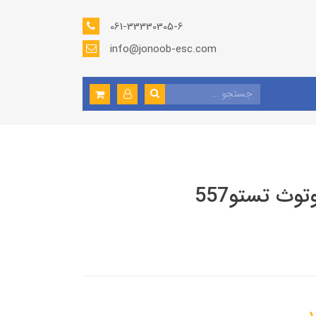
061-33330305-6
info@jonoob-esc.com
وث تستو557
د