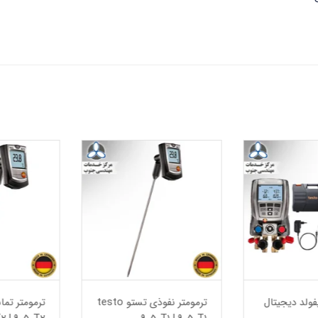
لد دیجیتال
ترمومتر نفوذی تستو testo
ترمومتر تماس