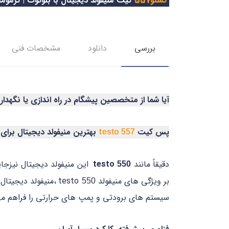
تستو557
کیت منیفولد دیجیتال با بلوتوث | ترمومت
بررسی
دانلود
مشخصات فنی
آیا شما از متخصصین پیشگام در راه اندازی یا نگه
پس کیت
t
بهترین منیفولد دیجیتال برا
esto 557
دقیقاً مانند
testo
این منیفولد دیجیتال نیزج
550
بر ویژگی های منیفولد testo
،منیفولد دیجیتال testo
550
سیستم های برودتی و پمپ های حرارتی را فراهم می