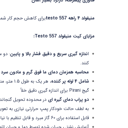
فناوری پیشرفته، کارکرد بسیار آسان
منیفولد 4 راهه testo
برای کاهش حجم کار شما، 
557
مزایای کیت منیفولد Testo
:
557
ا
ندازه گیری سریع و دقیق فشار بالا و پایین
: دو 
کنند.
محاسبه همزمان دمای ما فوق گرم و مادون سرد ا
شامل 4 لوله پر کننده
، هر یک به طول 1.5 متر، مناسب برای تمام مبردها
گیج Pirani برای اندازه­ گیری دقیق خلأ
دو پراب دمای گیره ای
در محدوده تحویل گنجانده ش
به لطف حالت خودکار پمپ حرارتی نیازی به تع
قابل استفاده برای 60 گاز مبرد و قابل تنظیم با نیازهای خود از طریق تلفن هوشمند یا تبلت.
آزمایش نشتی جبران شده توسط دما و جبران اتو