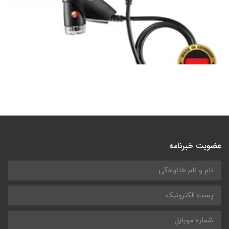
آنالایزر گازهای خروجی تستو 310
175,000,000
تومان
عضویت خبرنامه