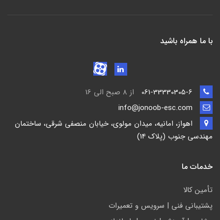
با ما همراه باشید
061-33330305-6
از 8 صبح الی 16
info@jonoob-esc.com
اهواز، امانیه، میدان مولوی، خیابان منصفی شرقی، ساختمان
مهندسی جنوب (پلاک 14)
خدمات ما
تأمين كالا
پشتيباني فني | سرويس و تعمیرات