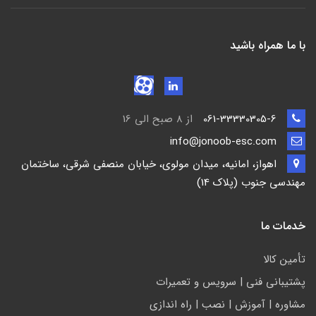
با ما همراه باشید
061-33330305-6
از 8 صبح الی 16
info@jonoob-esc.com
اهواز، امانیه، میدان مولوی، خیابان منصفی شرقی، ساختمان
مهندسی جنوب (پلاک 14)
خدمات ما
تأمين كالا
پشتيباني فني | سرويس و تعمیرات
مشاوره | آموزش | نصب | راه اندازی