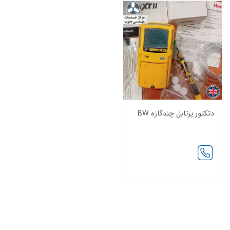
دتکتور پرتابل چندگازه BW