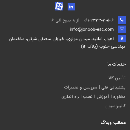
061-33330305-6
از 8 صبح الی 16
info@jonoob-esc.com
اهواز، امانیه، میدان مولوی، خیابان منصفی شرقی، ساختمان
مهندسی جنوب (پلاک 14)
خدمات ما
تأمين كالا
پشتيباني فني | سرويس و تعمیرات
مشاوره | آموزش | نصب | راه اندازی
کالیبراسیون
مطالب وبلاگ