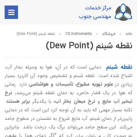
مرکز خدمات
مهندسی جنوب
خانه
فروشگاه
CS Instruments
نقطه شبنم (Dew Point)
نقطه شبنم (Dew Point)
نقطه شبنم
دمایی است که در آن، هوا به وسیله بخار آب،
اشباع شده است. نقطه شبنم و تشخیص وجود آن کاربرد بسیار
زیادی در
علوم تهویه مطبوع، تأسیسات و هواشناسی
دارد. زمانی
که هوا در یک فشار خاص، به دمای نقطه شبنم می‌رسد،
نرخ
تبخیر آب مایع
و
نرخ میعان بخار آب،
با یکدیگر
برابر هستند
.
نکته بسیار مهمی که باید به آن توجه کرد این است که در دمایی
پایین‌تر از دمای شبنم، آب مایع شروع به نشستن در سطوح جامد
می‌کند. این سطح جامد می‌تواند برگ یک درخت باشد. بنابراین
"
اگر دمای هوا را
بدون
به صورت کلی می‌توان بیان کرد که