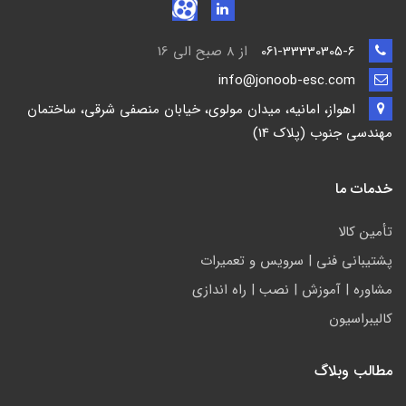
061-33330305-6
از 8 صبح الی 16
info@jonoob-esc.com
اهواز، امانیه، میدان مولوی، خیابان منصفی شرقی، ساختمان
مهندسی جنوب (پلاک 14)
خدمات ما
تأمين كالا
پشتيباني فني | سرويس و تعمیرات
مشاوره | آموزش | نصب | راه اندازی
کالیبراسیون
مطالب وبلاگ