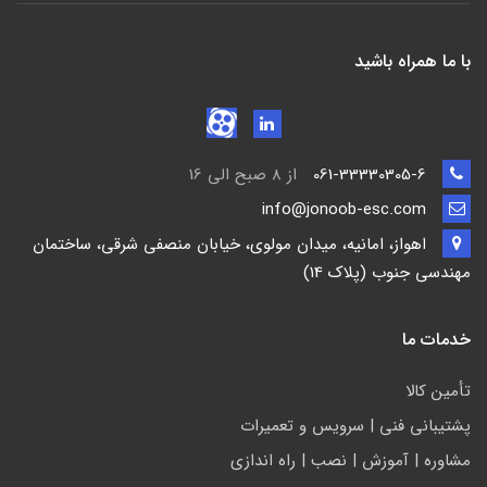
با ما همراه باشید
061-33330305-6
از 8 صبح الی 16
info@jonoob-esc.com
اهواز، امانیه، میدان مولوی، خیابان منصفی شرقی، ساختمان
مهندسی جنوب (پلاک 14)
خدمات ما
تأمين كالا
پشتيباني فني | سرويس و تعمیرات
مشاوره | آموزش | نصب | راه اندازی