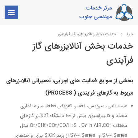
مرکز خدمات
مهندسی جنوب
خانه
خدمات بخش آنالایزرهای گاز فرآیندی
خدمات بخش آنالایزرهای گاز
فرآیندی
بخشی از سوابق فعالیت های اجرایی، تعمیراتی آنالایزرهای
مربوط به گازهای فرایندی ( PROCESS)
عیب یابی، سرویس، تعمیر، تعویض قطعات، راه اندازی
مجدد و کالیبراسیون بیش از 100 دستگاه آنالایزر گازهای
مختلف O2/CH4/CO2/CO/H2S ، O2 in AIR،CO2 مدل
S800 Series و S700 Series از برند SICK برای واحدهای