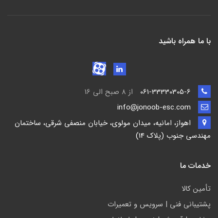
با ما همراه باشید
061-33330305-6
از 8 صبح الی 16
info@jonoob-esc.com
اهواز، امانیه، میدان مولوی، خیابان منصفی شرقی، ساختمان
مهندسی جنوب (پلاک 14)
خدمات ما
تأمين كالا
پشتيباني فني | سرويس و تعمیرات