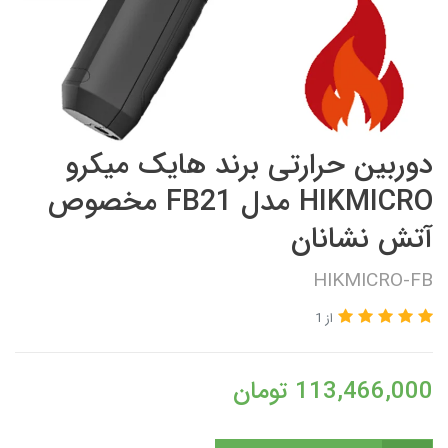
دوربین حرارتی برند هایک میکرو
HIKMICRO مدل FB21 مخصوص
آتش نشانان
HIKMICRO-FB
از 1
113,466,000
تومان