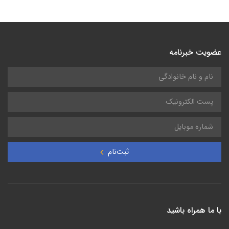
دوربین ترموویژن ویژه آتش نشانان برند هایک میکرو HIKMICRO
مدل FP
159,490,000
تومان
عضویت خبرنامه
ثبت‌نام
با ما همراه باشید