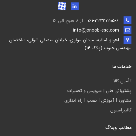
061-33330305-6
از 8 صبح الی 16
info@jonoob-esc.com
اهواز، امانیه، میدان مولوی، خیابان منصفی شرقی، ساختمان
مهندسی جنوب (پلاک 14)
خدمات ما
تأمين كالا
پشتيباني فني | سرويس و تعمیرات
مشاوره | آموزش | نصب | راه اندازی
کالیبراسیون
مطالب وبلاگ