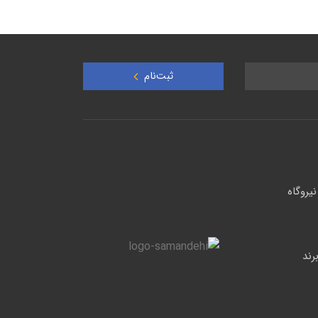
ثبت‌نام
یروگاه
 حرارتی فوق پیشرفته صنعتی سری G برند