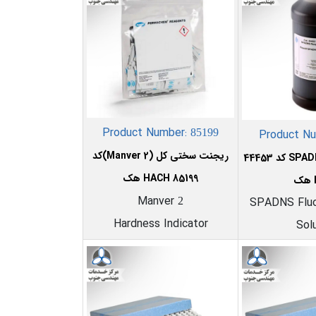
Product Number:
85199
Product N
ریجنت سختی کل (Manver 2)کد
ریجنت فلوراید SPADNS کد 44453
85199 HACH هک
Manver
SPADNS Fluo
2
Hardness Indicator
Sol