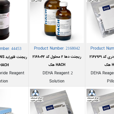
Product Number:
Product Num
umber:
2168042
44453
ریجنت دها 2 محلول کد 2168042
HACH هک
HACH هک
ride Reagent
DEHA Reagent
DEHA Reag
2
ution
Solution
Pil