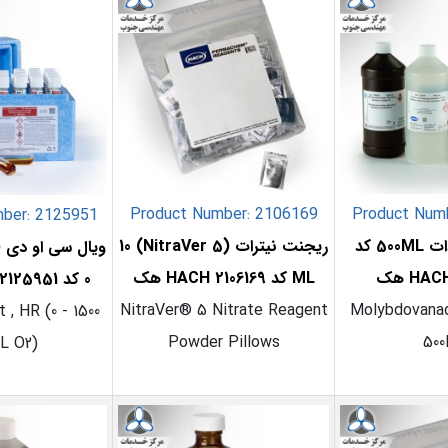
Product Number: 2106169
Product Num
ber: 2125951
ریجنت مولیبدات 500ML کد
ریجنت نیترات (NitraVer 5) 10
ML کد 2106169 HACH هک
0 کد 2125951 HACH هک
NitraVer® 5 Nitrate Reagent
Molybdovana
 , HR (0 - 1500
Powder Pillows
50
L O2)