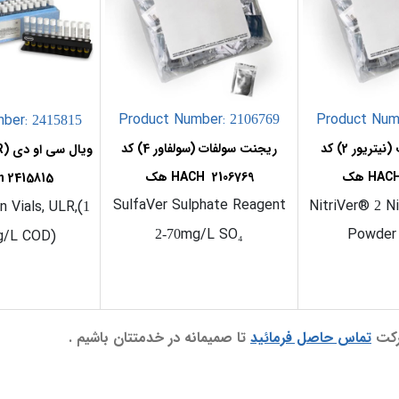
Product Number:
Product Num
mber:
2106769
2415815
ریجنت نیتریت (نیتریور 2) کد
ریجنت سولفات (سولفاور 4) کد
2106769 HACH هک
2415815 Hach هک
SulfaVer Sulphate Reagent
NitriVer®
Ni
 Vials, ULR,(
2
1
mg/L SO
Powder 
/L COD)
2-70
₄
شركت
تماس حاصل فرمائيد
تا صميمانه در خدمتتان باشيم .