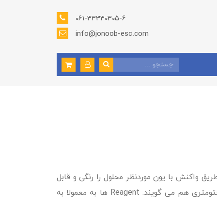
061-33330305-6
info@jonoob-esc.com
ریق واکنش با یون موردنظر محلول را رنگی و قابل
شناسایی کند. هر پارامتر با اضافه شدن واکنشگر به یک رنگ تبدیل می شود که به این روش، روش رنگ سنجی یا فتومتری هم می گویند. Reagent ها به معمولا به