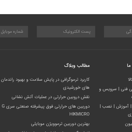
ما
مطالب وبلاگ
لا
کاربرد ترموگرافی در پایش سلامت و بهبود راندمان ن
های خورشیدی
ي فني | سرويس و
نقش دروبین حرارتی در عملیات آتش نشانی
| آموزش | نصب |
دوربین های
زی
HIKMICRO
یون
بهترین دوربین ترموویژن موبایلی