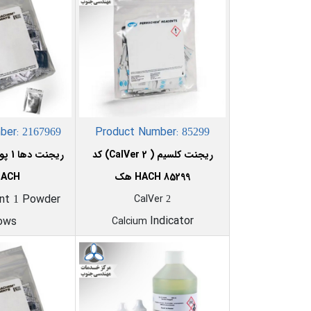
ber:
Product Number:
2167969
85299
ریجنت کلسیم ( CalVer 2) کد
ریجنت دها 1 پودری کد 2167969
85299 HACH هک
HACH هک
ent
Powder
CalVer
1
2
Indicator
lows
Calcium