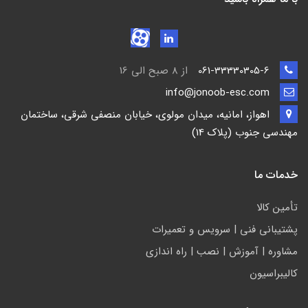
061-33330305-6
از 8 صبح الی 16
info@jonoob-esc.com
اهواز، امانیه، میدان مولوی، خیابان منصفی شرقی، ساختمان
مهندسی جنوب (پلاک 14)
خدمات ما
تأمين كالا
پشتيباني فني | سرويس و تعمیرات
مشاوره | آموزش | نصب | راه اندازی
کالیبراسیون