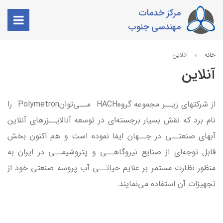
مرکز خدمات
مهندسی جنوب
خانه
آنلاین
آنلاین
از شرکتهای زیــر مجموعه گروهHACH مــی‌توانPolymetron را
نام برد که نقش بسیار برجسته‌ای در توسعه آنالایــزرهای آنلاین
آب­های صنعتــی در جــهان ایفا نموده است و هم اکنون بخش
قابل توجه‌ای از صنایع نیروگاهــی و پتروشیمــی در ایران به
منظور نظارت مستمر بر علایم حیاتــی آب پروسه صنعتی خود از
تجهیزات آن استفاده می‌نمایند.