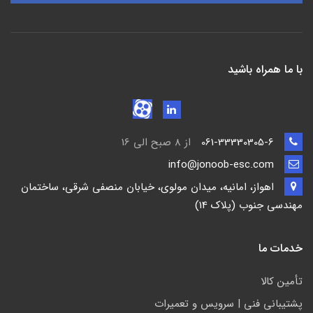
با ما همراه باشید
061-33330305-6
از 8 صبح الی 16
info@jonoob-esc.com
اهواز، امانیه، میدان مولوی، خیابان منصفی شرقی، ساختمان
مهندسی جنوب (پلاک 14)
خدمات ما
تأمين كالا
پشتيباني فني | سرويس و تعمیرات