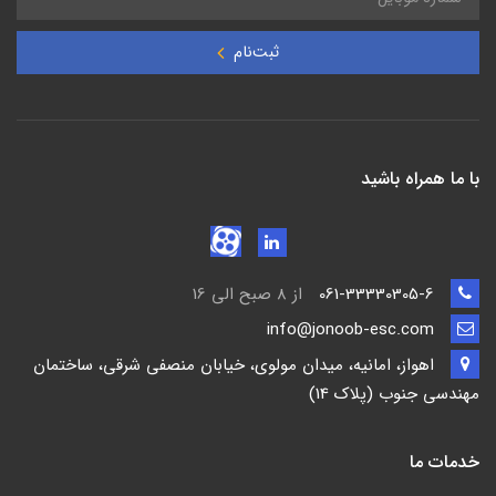
ثبت‌نام
با ما همراه باشید
061-33330305-6
از 8 صبح الی 16
info@jonoob-esc.com
اهواز، امانیه، میدان مولوی، خیابان منصفی شرقی، ساختمان
مهندسی جنوب (پلاک 14)
خدمات ما