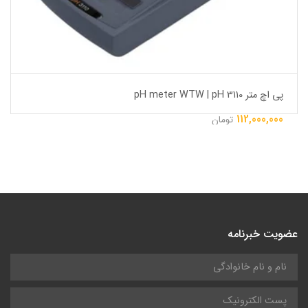
پی اچ متر pH meter WTW | pH 3110
112,000,000
تومان
عضویت خبرنامه