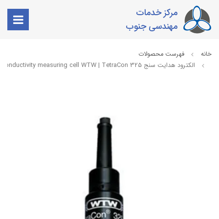
مرکز خدمات
مهندسی جنوب
خانه
فهرست محصولات
الکترود هدایت سنج conductivity measuring cell WTW | TetraCon 325