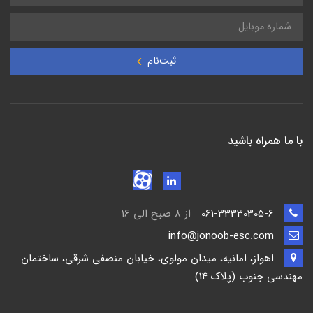
ثبت‌نام
با ما همراه باشید
061-33330305-6
از 8 صبح الی 16
info@jonoob-esc.com
اهواز، امانیه، میدان مولوی، خیابان منصفی شرقی، ساختمان
مهندسی جنوب (پلاک 14)