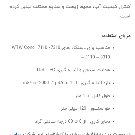
کنترل کیفیت آب، محیط زیست و صنایع مختلف تبدیل کرده
است.
مزایای استفاده:
مناسب برای دستگاه های WTW Cond 7110 -7310
– 3110 – 3310
هدایت سنجی و اندازه گیری TDS – EC
بازه اندازه گیری : از 1 µS/cm تا 2000 mS/cm
طول کابل : 1.5 متر
طو سنسور : 120 میلی متر
دمای کاری : از 0 تا 80 درجه سانتی گراد
در صورت نياز به اطلاعات بيشتر با كارشناسان اين شركت
تماس