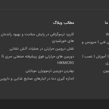
ما
مطالب وبلاگ
لا
کاربرد ترموگرافی در پایش سلامت و بهبود راندمان ن
های خورشیدی
ي فني | سرويس و
نقش دروبین حرارتی در عملیات آتش نشانی
| آموزش | نصب |
دوربین های
زی
HIKMICRO
یون
بهترین دوربین ترموویژن موبایلی
اندازه گیری دما در انبارهای صنایع غذایی و دارویی