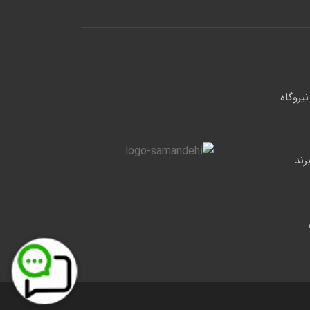
یروگاه
 حرارتی فوق پیشرفته صنعتی سری G برند