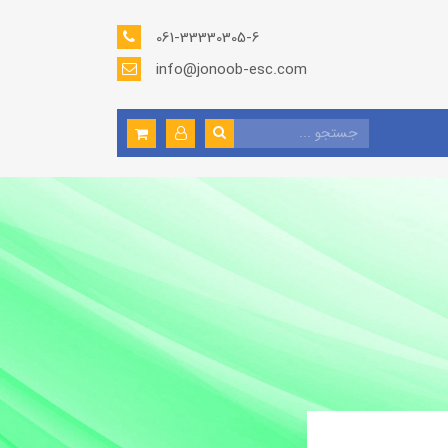
061-33330305-6
info@jonoob-esc.com