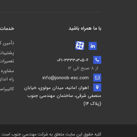
با ما همراه باشید
خدمات 
تأمين كا
پشتيبان
061-33330305-6
تعمیرات
از 8 صبح الی 16
مشاوره 
info@jonoob-esc.com
راه اندا
اهواز، امانیه، میدان مولوی، خیابان
کالیبراس
منصفی شرقی، ساختمان مهندسی جنوب
(پلاک 14)
کلیه حقوق این سایت متعلق به شرکت مهندسی جنوب است.