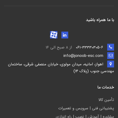
با ما همراه باشید
061-33330305-6
از 8 صبح الی 16
info@jonoob-esc.com
اهواز، امانیه، میدان مولوی، خیابان منصفی شرقی، ساختمان
مهندسی جنوب (پلاک 14)
خدمات ما
تأمين كالا
پشتيباني فني | سرويس و تعمیرات
مشاوره | آموزش | نصب | راه اندازی