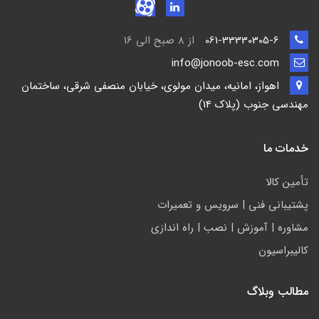
061-33330305-6
از 8 صبح الی 16
info@jonoob-esc.com
اهواز، امانیه، میدان مولوی، خیابان منصفی شرقی، ساختمان
مهندسی جنوب (پلاک 14)
خدمات ما
تأمين كالا
پشتيباني فني | سرويس و تعمیرات
مشاوره | آموزش | نصب | راه اندازی
کالیبراسیون
مطالب وبلاگ