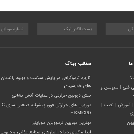
ما
مطالب وبلاگ
لا
کاربرد ترموگرافی در پایش سلامت و بهبود راندمان ن
های خورشیدی
ي فني | سرويس و
نقش دروبین حرارتی در عملیات آتش نشانی
| آموزش | نصب |
دوربین های
زی
HIKMICRO
یون
بهترین دوربین ترموویژن موبایلی
اندازه گیری دما در انبارهای صنایع غذایی و دارویی