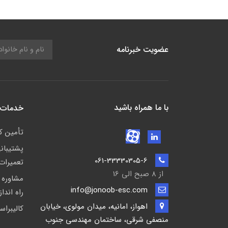
عضویت خبرنامه
با ما همراه باشید
خدمات 
تأمين كا
پشتيبان
061-33330305-6
تعمیرات
از 8 صبح الی 16
مشاوره 
info@jonoob-esc.com
راه اندا
اهواز، امانیه، میدان مولوی، خیابان
کالیبراس
منصفی شرقی، ساختمان مهندسی جنوب