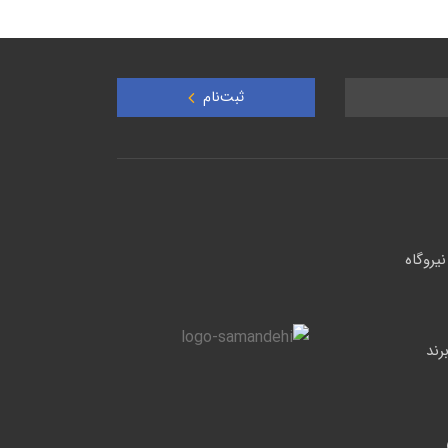
ثبت‌نام
یروگاه
 حرارتی فوق پیشرفته صنعتی سری G برند