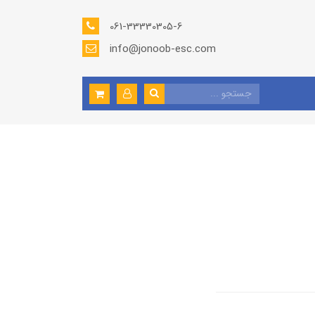
061-33330305-6
info@jonoob-esc.com