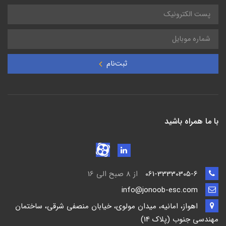
ثبت‌نام
با ما همراه باشید
061-33330305-6
از 8 صبح الی 16
info@jonoob-esc.com
اهواز، امانیه، میدان مولوی، خیابان منصفی شرقی، ساختمان
مهندسی جنوب (پلاک 14)