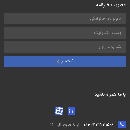
عضویت خبرنامه
ثبت‌نام
با ما همراه باشید
061-33330305-6
از 8 صبح الی 16