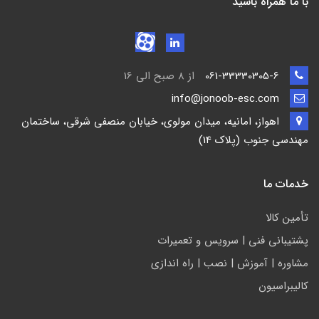
با ما همراه باشید
061-33330305-6
از 8 صبح الی 16
info@jonoob-esc.com
اهواز، امانیه، میدان مولوی، خیابان منصفی شرقی، ساختمان
مهندسی جنوب (پلاک 14)
خدمات ما
تأمين كالا
پشتيباني فني | سرويس و تعمیرات
مشاوره | آموزش | نصب | راه اندازی
کالیبراسیون