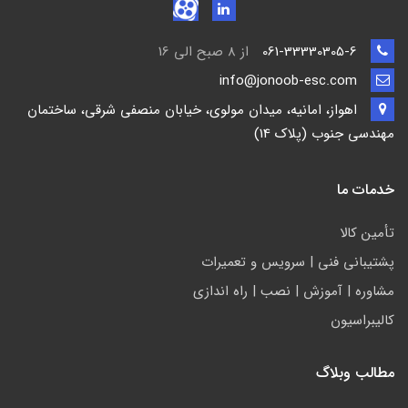
061-33330305-6
از 8 صبح الی 16
info@jonoob-esc.com
اهواز، امانیه، میدان مولوی، خیابان منصفی شرقی، ساختمان
مهندسی جنوب (پلاک 14)
خدمات ما
تأمين كالا
پشتيباني فني | سرويس و تعمیرات
مشاوره | آموزش | نصب | راه اندازی
کالیبراسیون
مطالب وبلاگ